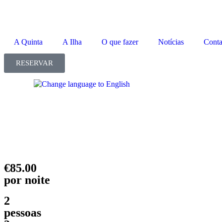
A Quinta
A Ilha
O que fazer
Notícias
Conta
RESERVAR
€85.00
por noite
2
pessoas